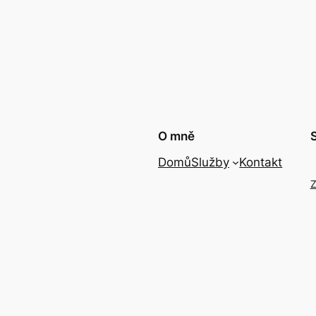
O mně
Domů
Služby
Kontakt
Z