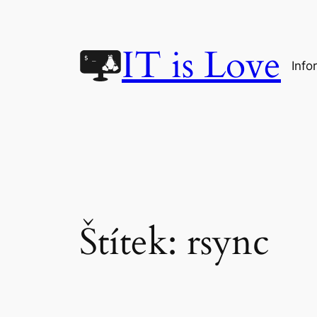
Přeskočit
na
IT is Love
obsah
Info
Štítek:
rsync