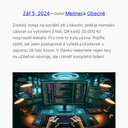
Zář 5, 2024
—
Meitner
a
Obecné
autor:
Zoufalý dotaz na sociální síti LinkedIn, jestli je normální
cálovat za vytvoření 2 tisíc QR kódů 30.000 Kč
rozproudil debatu. Pro mne to byla výzva. Pojďte
zjistit, jak jsem postupoval a vyřešil požadavek s
úsporou 28 tisíc korun. V článku naleznete nejen tipy
na užitečné nástroje, ale i téměř kompletní řešení.