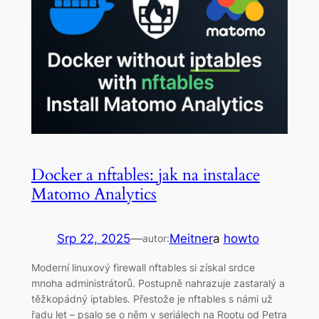
Docker a nftables: jak na instalace
Matomo Analytics
Srp 22, 2025
—
Meitner
a
howto
autor:
Moderní linuxový firewall nftables si získal srdce
mnoha administrátorů. Postupně nahrazuje zastaralý a
těžkopádný iptables. Přestože je nftables s námi už
řadu let – psalo se o něm v seriálech na Rootu od Petra