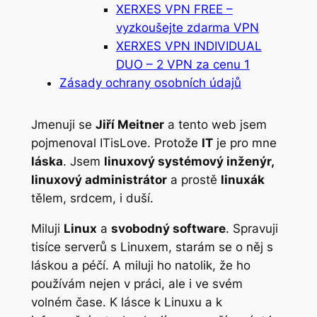
XERXES VPN FREE –
vyzkoušejte zdarma VPN
XERXES VPN INDIVIDUAL
DUO – 2 VPN za cenu 1
Zásady ochrany osobních údajů
Jmenuji se
Jiří Meitner
a tento web jsem
pojmenoval ITisLove. Protože
IT
je pro mne
láska
. Jsem
linuxový systémový inženýr,
linuxový administrátor
a prostě
linuxák
tělem, srdcem, i duší.
Miluji
Linux
a
svobodný software
. Spravuji
tisíce serverů s Linuxem, starám se o něj s
láskou a péčí. A miluji ho natolik, že ho
používám nejen v práci, ale i ve svém
volném čase. K lásce k Linuxu a k