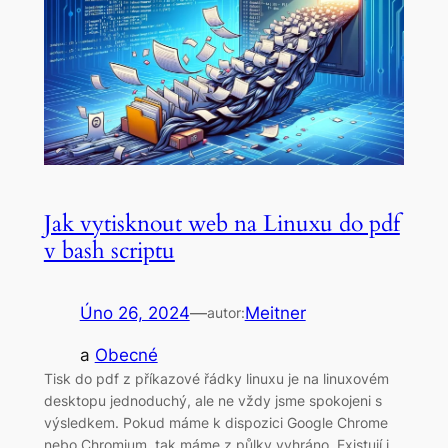
Jak vytisknout web na Linuxu do pdf
v bash scriptu
Úno 26, 2024
—
Meitner
autor:
a
Obecné
Tisk do pdf z příkazové řádky linuxu je na linuxovém
desktopu jednoduchý, ale ne vždy jsme spokojeni s
výsledkem. Pokud máme k dispozici Google Chrome
nebo Chromium, tak máme z půlky vyhráno. Existují i