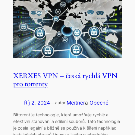
XERXES VPN – česká rychlá VPN
pro torrenty
Říj 2, 2024
—
Meitner
a
Obecné
autor:
Bittorent je technologie, která umožňuje rychlé a
efektivní stahování a sdílení souborů. Tato technologie
je zcela legální a běžně se používá k šíření například
instalačních obrazů Linuxu a jiného svobodného