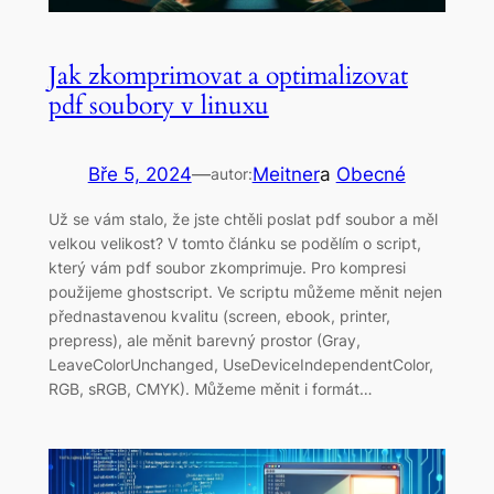
Jak zkomprimovat a optimalizovat
pdf soubory v linuxu
Bře 5, 2024
—
Meitner
a
Obecné
autor:
Už se vám stalo, že jste chtěli poslat pdf soubor a měl
velkou velikost? V tomto článku se podělím o script,
který vám pdf soubor zkomprimuje. Pro kompresi
použijeme ghostscript. Ve scriptu můžeme měnit nejen
přednastavenou kvalitu (screen, ebook, printer,
prepress), ale měnit barevný prostor (Gray,
LeaveColorUnchanged, UseDeviceIndependentColor,
RGB, sRGB, CMYK). Můžeme měnit i formát…