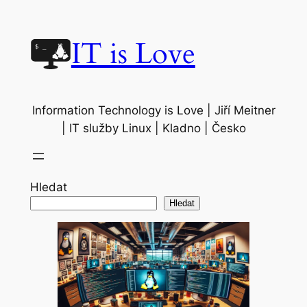
Přeskočit
na
IT is Love
obsah
Information Technology is Love | Jiří Meitner
| IT služby Linux | Kladno | Česko
Hledat
Hledat