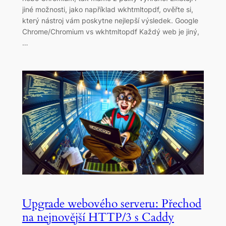
jiné možnosti, jako například wkhtmltopdf, ověřte si,
který nástroj vám poskytne nejlepší výsledek. Google
Chrome/Chromium vs wkhtmltopdf Každý web je jiný,
…
Upgrade webového serveru: Přechod
na nejnovější HTTP/3 s Caddy