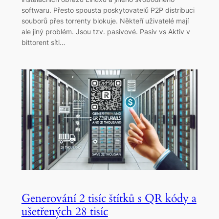
softwaru. Přesto spousta poskytovatelů P2P distribuci
souborů přes torrenty blokuje. Někteří uživatelé mají
ale jiný problém. Jsou tzv. pasivové. Pasiv vs Aktiv v
bittorent síti…
Generování 2 tisíc štítků s QR kódy a
ušetřených 28 tisíc