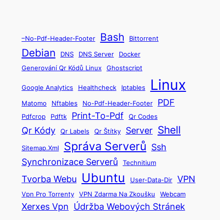
Bash
–no-Pdf-Header-Footer
Bittorrent
Debian
DNS
DNS Server
Docker
Generování Qr Kódů Linux
Ghostscript
Linux
Google Analytics
Healthcheck
Iptables
PDF
Matomo
Nftables
No-Pdf-Header-Footer
Print-To-Pdf
Pdfcrop
Pdftk
Qr Codes
Shell
Qr Kódy
Server
Qr Labels
Qr Štítky
Správa Serverů
Ssh
Sitemap.xml
Synchronizace Serverů
Technitium
Ubuntu
Tvorba Webu
VPN
User-Data-Dir
Vpn Pro Torrenty
VPN Zdarma Na Zkoušku
Webcam
Xerxes Vpn
Údržba Webových Stránek