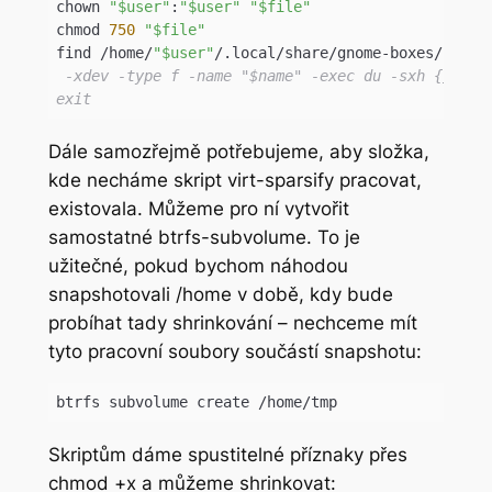
chown 
"$user"
:
"$user"
"$file"
chmod 
750
"$file"
find /home/
"$user"
/.local/share/gnome-boxes/image
 -xdev -type f -name "$name" -exec du -sxh {} \; |
Code language:
JavaScript
(
javascript
)
Dále samozřejmě potřebujeme, aby složka,
kde necháme skript virt-sparsify pracovat,
existovala. Můžeme pro ní vytvořit
samostatné btrfs-subvolume. To je
užitečné, pokud bychom náhodou
snapshotovali /home v době, kdy bude
probíhat tady shrinkování – nechceme mít
tyto pracovní soubory součástí snapshotu:
btrfs subvolume create /home/tmp
Skriptům dáme spustitelné příznaky přes
chmod +x a můžeme shrinkovat: