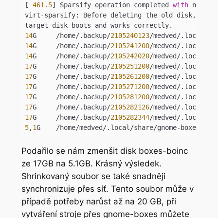
[ 
461.5
] Sparsify operation completed 
with
 no erro
virt-sparsify: Before deleting the old disk, caref
14
G	/home/.backup/
2105240123
14
G	/home/.backup/
2105241200
14
G	/home/.backup/
2105242020
17
G	/home/.backup/
2105251200
17
G	/home/.backup/
2105261200
17
G	/home/.backup/
2105271200
17
G	/home/.backup/
2105281200
17
G	/home/.backup/
2105282126
17
G	/home/.backup/
2105282344
5
,
1
Code language:
JavaScript
(
javascript
)
Podařilo se nám zmenšit disk boxes-boinc
ze 17GB na 5.1GB. Krásný výsledek.
Shrinkovaný soubor se také snadněji
synchronizuje přes síť. Tento soubor může v
případě potřeby narůst až na 20 GB, při
vytváření stroje přes gnome-boxes můžete