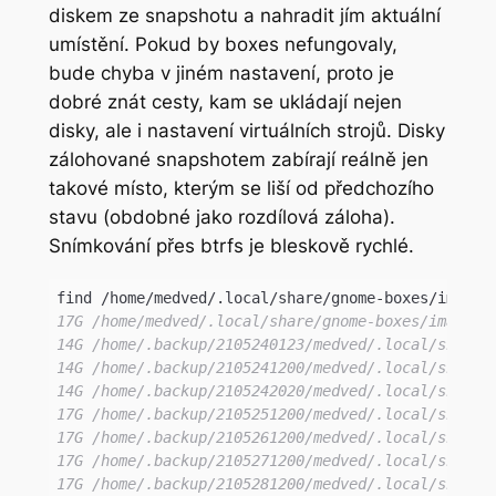
diskem ze snapshotu a nahradit jím aktuální
umístění. Pokud by boxes nefungovaly,
bude chyba v jiném nastavení, proto je
dobré znát cesty, kam se ukládají nejen
disky, ale i nastavení virtuálních strojů. Disky
zálohované snapshotem zabírají reálně jen
takové místo, kterým se liší od předchozího
stavu (obdobné jako rozdílová záloha).
Snímkování přes btrfs je bleskově rychlé.
find /home/medved/.local/share/gnome-boxes/images
17G /home/medved/.local/share/gnome-boxes/images/b
14G /home/.backup/2105240123/medved/.local/share/g
14G /home/.backup/2105241200/medved/.local/share/g
14G /home/.backup/2105242020/medved/.local/share/g
17G /home/.backup/2105251200/medved/.local/share/g
17G /home/.backup/2105261200/medved/.local/share/g
17G /home/.backup/2105271200/medved/.local/share/g
17G /home/.backup/2105281200/medved/.local/share/g