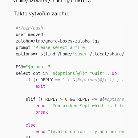
.
/home/uživatel/.config/libvirt/
Takto vytvořím zálohu:
#!/bin/bash
user=medved

zaloha=/tmp/gnome-boxes-zaloha.tgz

prompt=
"Please select a file:"
options=( $(find /home/
"$user"
/.local/share/gnome
PS3=
"$prompt "
select opt in 
"${options[@]}"
"Quit"
 ; 
do
if
 (( REPLY == 
1
 + ${
#options[@]} )) ; then
exit
    elif (( REPLY > 
0
 && REPLY <= ${
#options[@]} 
echo
"You picked $opt which is file $REP
break
else
echo
"Invalid option. Try another one."
    fi
