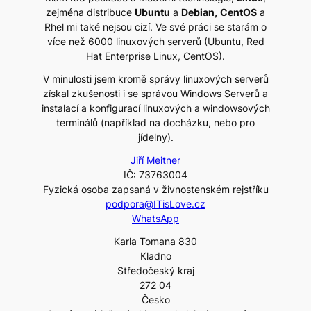
zejména distribuce
Ubuntu
a
Debian,
CentOS
a
Rhel mi také nejsou cizí. Ve své práci se starám o
více než 6000 linuxových serverů (Ubuntu, Red
Hat Enterprise Linux, CentOS).
V minulosti jsem kromě správy linuxových serverů
získal zkušenosti i se správou Windows Serverů a
instalací a konfigurací linuxových a windowsových
terminálů (například na docházku, nebo pro
jídelny).
Jiří Meitner
IČ: 73763004
Fyzická osoba zapsaná v živnostenském rejstříku
podpora@ITisLove.cz
WhatsApp
Karla Tomana 830
Kladno
Středočeský kraj
272 04
Česko