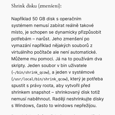
Shrink disku (zmenšení):
Například 50 GB disk s operačním
systémem nemusí zabírat reálně takové
místo, je schopen se dynamicky přizpůsobit
potřebám – narůst. Jeho zmenšení po
vymazání například nějakých souborů z
virtuálního počítače ale není automatické.
Můžeme mu pomoci. Já na to používám dva
skripty. Jeden soubor v bin uživatele
(
), a jeden v systémové
~/bin/shrink_qcow
(
), který je potřeba
/usr/local/bin/shrink_qcow
spustit s právy roota, aby vytvořil před
shrinkem snapshot – shrinkovaný disk totiž
nemusí naběhnout. Raději neshrinkujte disky
s Windows, často to windows nepřežijou.