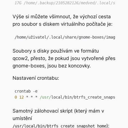
17G /home/.backup/2105282126/medved/.local/share/
Code language:
JavaScript
(
javascript
)
Výše si můžete všimnout, že výchozí cesta
pro soubor s diskem virtuálního počítače je:
/home/uživatel/.local/share/gnome-boxes/images/
Soubory s disky používám ve formátu
qcow2, přesto, že pokud jsou vytvořené přes
gnome-boxes, jsou bez koncovky.
Nastavení crontabu:
0
12
 * * * 
/usr/
Code language:
JavaScript
(
javascript
)
Samotný zálohovací skript (který mám v
umístění
):
/usr/local/bin/btrfs_create_snapshot_home