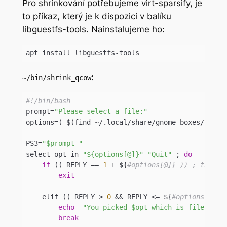
Pro shrinkování potřebujeme virt-sparsify, je
to příkaz, který je k dispozici v balíku
libguestfs-tools. Nainstalujeme ho:
apt install libguestfs-tools
:
~/bin/shrink_qcow
#!/bin/bash
prompt=
"Please select a file:"
options=( $(find ~/.local/share/gnome-boxes/image
PS3=
"$prompt "
select opt in 
"${options[@]}"
"Quit"
 ; 
do
if
 (( REPLY == 
1
 + ${
#options[@]} )) ; then
exit
    elif (( REPLY > 
0
 && REPLY <= ${
#options[@]} 
echo
"You picked $opt which is file $REP
break