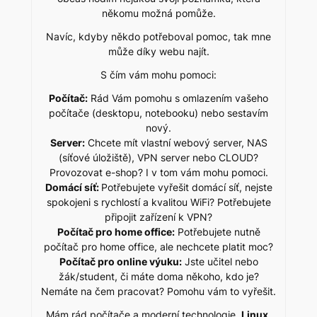
někomu možná pomůže.
Navíc, kdyby někdo potřeboval pomoc, tak mne
může díky webu najít.
S čím vám mohu pomoci:
Počítač:
Rád Vám pomohu s omlazením vašeho
počítače (desktopu, notebooku) nebo sestavím
nový.
Server:
Chcete mít vlastní webový server, NAS
(síťové úložiště), VPN server nebo CLOUD?
Provozovat e-shop? I v tom vám mohu pomoci.
Domácí síť:
Potřebujete vyřešit domácí síť, nejste
spokojeni s rychlostí a kvalitou WiFi? Potřebujete
připojit zařízení k VPN?
Počítač pro home office:
Potřebujete nutně
počítač pro home office, ale nechcete platit moc?
Počítač pro online výuku:
Jste učitel nebo
žák/student, či máte doma někoho, kdo je?
Nemáte na čem pracovat? Pomohu vám to vyřešit.
Mám rád počítače a moderní technologie,
Linux
,