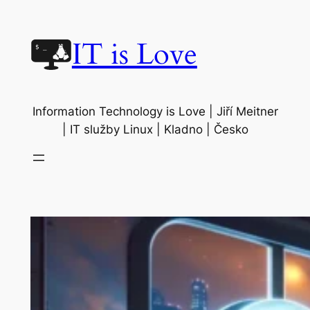
Přeskočit
na
IT is Love
obsah
Information Technology is Love | Jiří Meitner
| IT služby Linux | Kladno | Česko