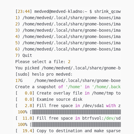
[
23
:
44
1
2
3
4
5
6
7
) Quit

Please select a file: 
2
You picked /home/medved/.local/share/gnome-boxes/
17
G	/home/medved/.local/share/gnome-boxes/images/boxes-boinc

Create a snapshot 
of
'/home'
in
'/home/.backup/21
[   
0.0
] Create overlay file 
in
 /home/tmp to prote
[   
0.0
] Examine source disk

[   
2.8
] Fill free space 
in
 /dev/sda1 
with
 zero

100
% ⟦▒▒▒▒▒▒▒▒▒▒▒▒▒▒▒▒▒▒▒▒▒▒▒▒▒▒▒▒▒▒▒▒▒▒▒▒▒▒▒▒▒▒▒
[  
11.8
] Fill free space 
in
 btrfsvol:
/dev/
sda1/@h
100
% ⟦▒▒▒▒▒▒▒▒▒▒▒▒▒▒▒▒▒▒▒▒▒▒▒▒▒▒▒▒▒▒▒▒▒▒▒▒▒▒▒▒▒▒▒
[  
19.4
] Copy to destination and make sparse
