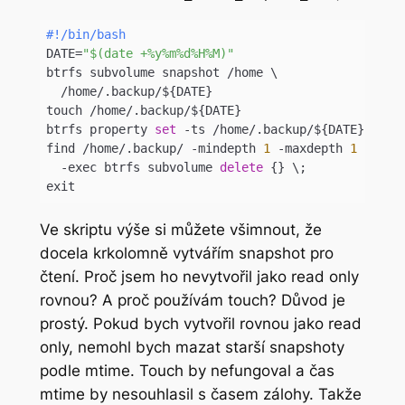
#!/bin/bash
DATE=
"$(date +%y%m%d%H%M)"
btrfs subvolume snapshot /home \

  /home/.backup/${DATE}

touch /home/.backup/${DATE}

btrfs property 
set
 -ts /home/.backup/${DATE} ro 
t
find /home/.backup/ -mindepth 
1
 -maxdepth 
1
 -type
  -exec btrfs subvolume 
delete
 {} \;

exit
Code language:
JavaScript
(
javascript
)
Ve skriptu výše si můžete všimnout, že
docela krkolomně vytvářím snapshot pro
čtení. Proč jsem ho nevytvořil jako read only
rovnou? A proč používám touch? Důvod je
prostý. Pokud bych vytvořil rovnou jako read
only, nemohl bych mazat starší snapshoty
podle mtime. Touch by nefungoval a čas
mtime by nesouhlasil s časem zálohy. Takže