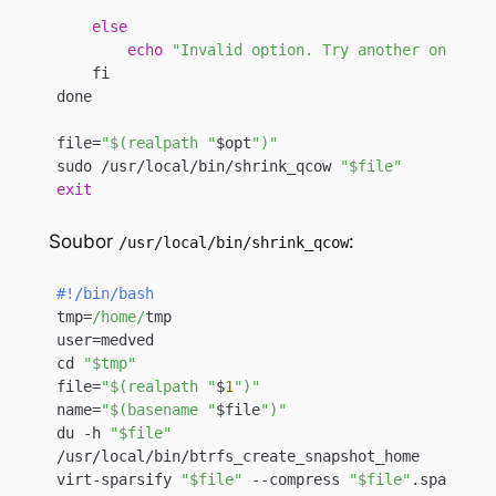
else
echo
"Invalid option. Try another one."
    fi

done

file=
"$(realpath "
$opt
")"
sudo /usr/local/bin/shrink_qcow 
"$file"
exit
Code language:
PHP
(
php
)
Soubor
:
/usr/local/bin/shrink_qcow
#!/bin/bash
tmp=
/home/
tmp

user=medved

cd 
"$tmp"
file=
"$(realpath "
$
1
")"
name=
"$(basename "
$file
")"
du -h 
"$file"
/usr/local/bin/btrfs_create_snapshot_home

virt-sparsify 
"$file"
 --compress 
"$file"
.spars --