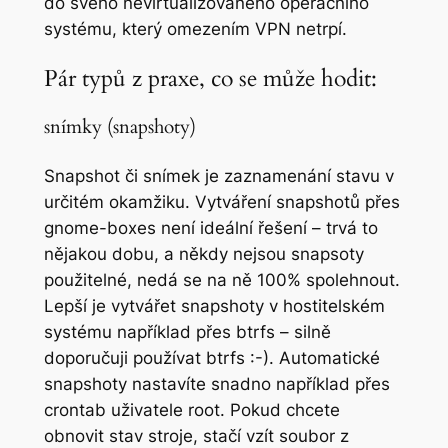
do svého nevirtualizovaného operačního
systému, který omezením VPN netrpí.
Pár typů z praxe, co se může hodit:
snímky (snapshoty)
Snapshot či snímek je zaznamenání stavu v
určitém okamžiku. Vytváření snapshotů přes
gnome-boxes není ideální řešení – trvá to
nějakou dobu, a někdy nejsou snapsoty
použitelné, nedá se na ně 100% spolehnout.
Lepší je vytvářet snapshoty v hostitelském
systému například přes btrfs – silně
doporučuji používat btrfs :-). Automatické
snapshoty nastavíte snadno například přes
crontab uživatele root. Pokud chcete
obnovit stav stroje, stačí vzít soubor z