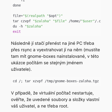
done

file=
"$(realpath "
$opt
")"
tar czvpf 
"$zaloha"
"$file"
 /home/
"$user"
/.config
du -h 
"$zaloha"
exit
Code language:
PHP
(
php
)
Následně jí stačí přenést na jiné PC třeba
přes rsync a vyextrahovat jí na něm (mustíte
tam mít gnome-boxes nainstalované, v této
ukázce počítám se stejným jménem
uživatele).
cd /; tar xzvpf /tmp/gnome-boxes-zaloha.tgz
V případě, že virtuální počítač nestartuje,
ověřte, že uvedené soubory a složky vlastní
váš uživatel, a ne třeba root.