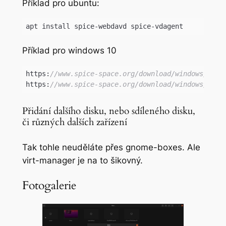
Příklad pro ubuntu:
apt install spice-webdavd spice-vdagent
Příklad pro windows 10
https:
//www.spice-space.org/download/windows/spic
https:
//www.spice-space.org/download/windows/spic
Code language:
JavaScript
(
javascript
)
Přidání dalšího disku, nebo sdíleného disku,
či různých dalších zařízení
Tak tohle neuděláte přes gnome-boxes. Ale
virt-manager je na to šikovný.
Fotogalerie