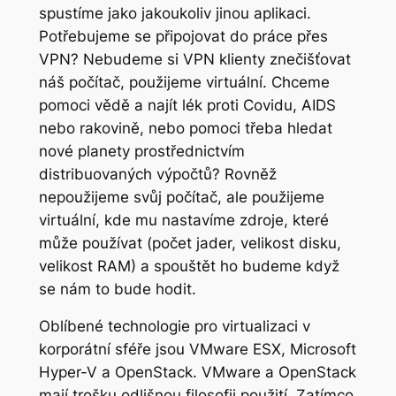
spustíme jako jakoukoliv jinou aplikaci.
Potřebujeme se připojovat do práce přes
VPN? Nebudeme si VPN klienty znečišťovat
náš počítač, použijeme virtuální. Chceme
pomoci vědě a najít lék proti Covidu, AIDS
nebo rakovině, nebo pomoci třeba hledat
nové planety prostřednictvím
distribuovaných výpočtů? Rovněž
nepoužijeme svůj počítač, ale použijeme
virtuální, kde mu nastavíme zdroje, které
může používat (počet jader, velikost disku,
velikost RAM) a spouštět ho budeme když
se nám to bude hodit.
Oblíbené technologie pro virtualizaci v
korporátní sféře jsou VMware ESX, Microsoft
Hyper-V a OpenStack. VMware a OpenStack
mají trošku odlišnou filosofii použití. Zatímco