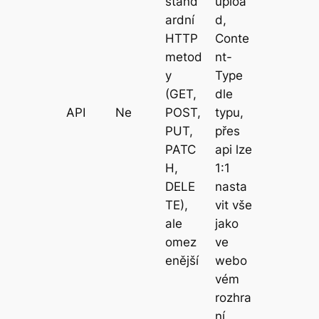
stand
uploa
ardní
d,
HTTP
Conte
metod
nt-
y
Type
(GET,
dle
API
Ne
POST,
typu,
PUT,
přes
PATC
api lze
H,
1:1
DELE
nasta
TE),
vit vše
ale
jako
omez
ve
enější
webo
vém
rozhra
ní