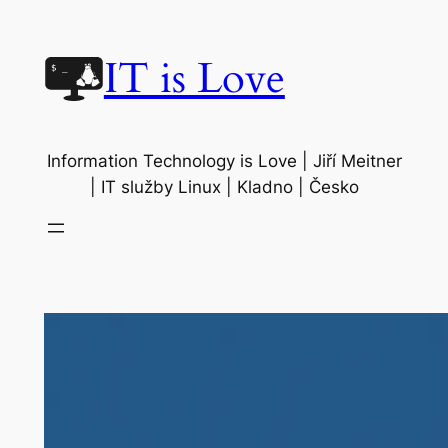
Přeskočit
na
IT is Love
obsah
Information Technology is Love | Jiří Meitner
| IT služby Linux | Kladno | Česko