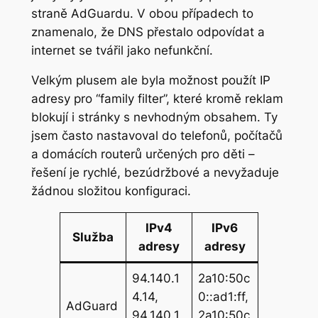
straně AdGuardu. V obou případech to
znamenalo, že DNS přestalo odpovídat a
internet se tvářil jako nefunkční.
Velkým plusem ale byla možnost použít IP
adresy pro “family filter”, které kromě reklam
blokují i stránky s nevhodným obsahem. Ty
jsem často nastavoval do telefonů, počítačů
a domácích routerů určených pro děti –
řešení je rychlé, bezúdržbové a nevyžaduje
žádnou složitou konfiguraci.
IPv4
IPv6
Služba
adresy
adresy
94.140.1
2a10:50c
4.14,
0::ad1:ff,
AdGuard
94.140.1
2a10:50c