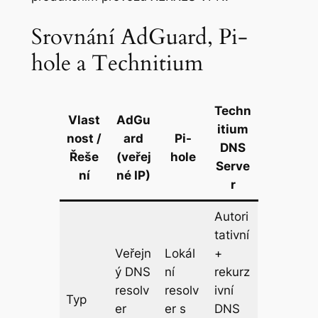
Srovnání AdGuard, Pi-
hole a Technitium
Techn
Vlast
AdGu
itium
nost /
ard
Pi-
DNS
Řeše
(veřej
hole
Serve
ní
né IP)
r
Autori
tativní
Veřejn
Lokál
+
ý DNS
ní
rekurz
resolv
resolv
ivní
Typ
er
er s
DNS