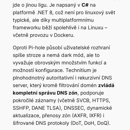
jde o jinou ligu. Je napsaný v
C#
na
platformě .NET 8, což není pro linuxový svět
typické, ale díky multiplatformnímu
frameworku běží spolehlivě i na Linuxu –
včetně provozu v Dockeru.
Oproti Pi-hole působí uživatelské rozhraní
spíše stroze a nemá dark mód, ale to
vyvažuje obrovským množstvím funkcí a
možností konfigurace. Technitium je
plnohodnotný autoritativní i rekurzivní DNS
server, který kromě filtrování domén
zvládá
kompletní správu DNS zón
, podporuje
pokročilé záznamy (včetně SVCB, HTTPS,
SSHFP, DANE TLSA), DNSSEC, dynamické
aktualizace, přenosy zón (AXFR, IXFR) i
šifrované DNS protokoly (DoT, DoH, DoQ).