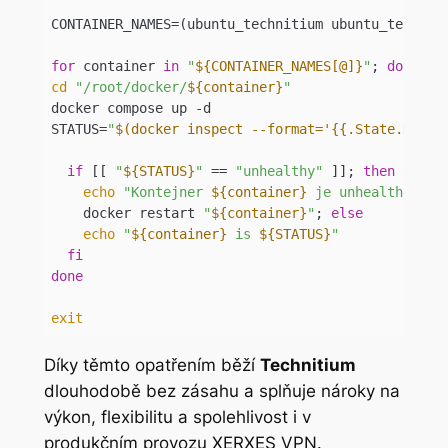
CONTAINER_NAMES=(ubuntu_technitium ubuntu_techniti
for
 container 
in
"
${CONTAINER_NAMES[@]}
"
; 
do
cd
"/root/docker/
${container}
"
docker compose up -d

STATUS=
"
$(docker inspect --format='{{.State.Healt
if
 [[ 
"
${STATUS}
"
 == 
"unhealthy"
 ]]; 
then
echo
"Kontejner 
${container}
 je unhealthy. Re
    docker restart 
"
${container}
"
; 
else
echo
"
${container}
 is 
${STATUS}
"
fi
done
exit
Code language:
Bash
(
bash
)
Díky těmto opatřením běží
Technitium
dlouhodobě bez zásahu a splňuje nároky na
výkon, flexibilitu a spolehlivost i v
produkčním provozu XERXES VPN.