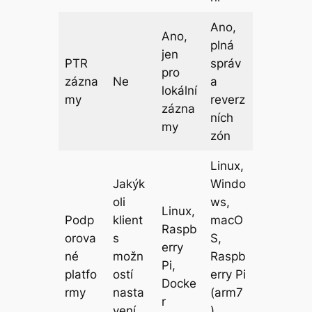
Ano,
Ano,
plná
jen
PTR
správ
pro
zázna
Ne
a
lokální
my
reverz
zázna
ních
my
zón
Linux,
Jakýk
Windo
oli
ws,
Linux,
Podp
klient
macO
Raspb
orova
s
S,
erry
né
možn
Raspb
Pi,
platfo
ostí
erry Pi
Docke
rmy
nasta
(arm7
r
vení
),