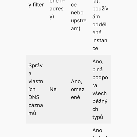
ené IP
la),
y filter
ce
adres
použív
nebo
y)
ám
upstre
odděl
am)
ené
instan
ce
Ano,
Správ
plná
a
podpo
vlastn
Ano,
ra
ích
Ne
omez
všech
DNS
eně
běžný
zázna
ch
mů
typů
Ano