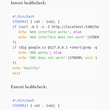
Interní healthcheck:
#!/bin/bash
STDERR
if
 (curl -m 5 -s -I http://localhost:5380|head -n
echo
'Web interface works'
; 
else
echo
'Web interface does not work!'
|STDERR; 
ex
fi
if
 (dig google.cz @127.0.0.1 +short|grep -q 
'.'
);
echo
'DNS works'
; 
else
echo
'DNS does not work!'
|STDERR; 
exit
fi
echo
"Healthy"
exit
Code language:
Bash
(
bash
)
Externí healthcheck:
#!/bin/bash
STDERR
() { cat - 1>&2; }
