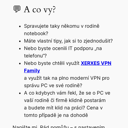
💬 A co vy?
Spravujete taky někomu v rodině
notebook?
Máte vlastní tipy, jak si to zjednodušit?
Nebo byste ocenili IT podporu „na
telefonu“?
Nebo byste chtěli využít
XERXES VPN
Family
a využít tak na plno moderní VPN pro
správu PC ve své rodině?
A co kdybych vám řekl, že se o PC ve
vaší rodině či firmě klidně postarám
a budete mít klid na práci? Cena v
tomto případě je na dohodě
Napište mi. Rád pomůžu – s nastavením