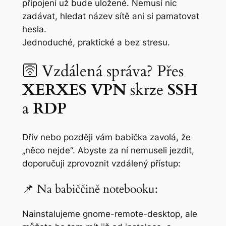
připojení už bude uložené. Nemusí nic
zadávat, hledat název sítě ani si pamatovat
hesla.
Jednoduché, praktické a bez stresu.
🛜 Vzdálená správa? Přes
XERXES VPN
skrze
SSH
a
RDP
Dřív nebo později vám babička zavolá, že
„něco nejde“. Abyste za ní nemuseli jezdit,
doporučuji zprovoznit vzdálený přístup:
📌 Na babiččině notebooku:
Nainstalujeme gnome-remote-desktop, ale