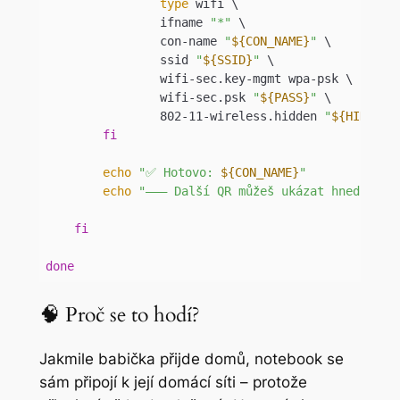
type
 wifi \

                ifname 
"*"
 \

                con-name 
"
${CON_NAME}
"
 \

                ssid 
"
${SSID}
"
 \

                wifi-sec.key-mgmt wpa-psk \

                wifi-sec.psk 
"
${PASS}
"
 \

                802-11-wireless.hidden 
"
${HIDDEN}
fi
echo
"✅ Hotovo: 
${CON_NAME}
"
echo
"––– Další QR můžeš ukázat hned..."
fi
done
Code language:
Bash
(
bash
)
🧠 Proč se to hodí?
Jakmile babička přijde domů, notebook se
sám připojí k její domácí síti – protože