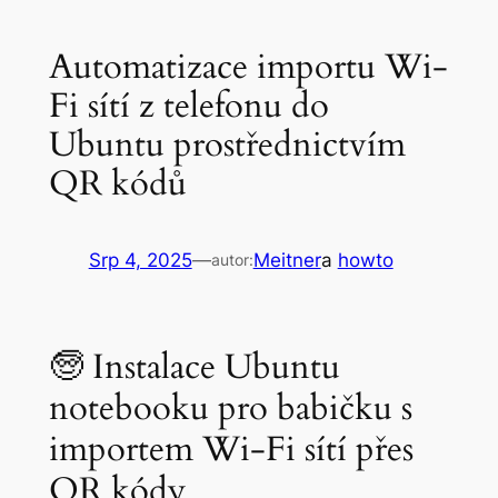
Automatizace importu Wi-
Fi sítí z telefonu do
Ubuntu prostřednictvím
QR kódů
Srp 4, 2025
—
Meitner
a
howto
autor:
🧓 Instalace Ubuntu
notebooku pro babičku s
importem Wi-Fi sítí přes
QR kódy