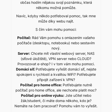
občas hodím nějakou svojí poznámku, která
někomu možná pomůže.
Navíc, kdyby někdo potřeboval pomoc, tak mne
může díky webu najít.
S čím vám mohu pomoci:
Počítač:
Rád Vám pomohu s omlazením vašeho
počítače (desktopu, notebooku) nebo sestavím
nový.
Server:
Chcete mít vlastní webový server, NAS
(síťové úložiště), VPN server nebo CLOUD?
Provozovat e-shop? I v tom vám mohu pomoci.
Domácí síť:
Potřebujete vyřešit domácí síť, nejste
spokojeni s rychlostí a kvalitou WiFi? Potřebujete
připojit zařízení k VPN?
Počítač pro home office:
Potřebujete nutně
počítač pro home office, ale nechcete platit moc?
Počítač pro online výuku:
Jste učitel nebo
žák/student, či máte doma někoho, kdo je?
Nemáte na čem pracovat? Pomohu vám to vyřešit.