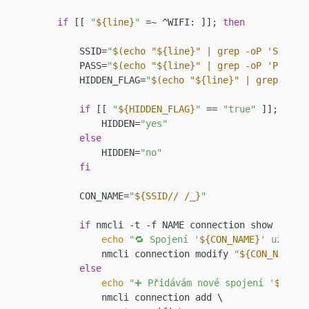
if
 [[ 
"
${line}
"
 =~ ^WIFI: ]]; 
then
        SSID=
"
$(echo "${line}" | grep -oP 'S:\K[^
        PASS=
"
$(echo "${line}" | grep -oP 'P:\K[^
        HIDDEN_FLAG=
"
$(echo "${line}" | grep -oP 
if
 [[ 
"
${HIDDEN_FLAG}
"
 == 
"true"
 ]]; 
then
            HIDDEN=
"yes"
else
            HIDDEN=
"no"
fi
        CON_NAME=
"
${SSID// /_}
"
if
 nmcli -t -f NAME connection show | gre
echo
"🔁 Spojení '
${CON_NAME}
' už exi
            nmcli connection modify 
"
${CON_NAME}
"
else
echo
"➕ Přidávám nové spojení '
${CON_
            nmcli connection add \
