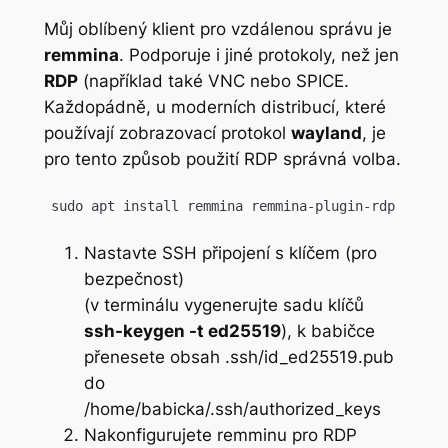
Můj oblíbený klient pro vzdálenou správu je
remmina
. Podporuje i jiné protokoly, než jen
RDP
(například také VNC nebo SPICE.
Každopádně, u moderních distribucí, které
používají zobrazovací protokol
wayland
, je
pro tento způsob použití RDP správná volba.
sudo apt install remmina remmina-plugin-rdp
Nastavte SSH připojení s klíčem (pro
bezpečnost)
(v terminálu vygenerujte sadu klíčů
ssh-keygen -t ed25519
), k babičce
přenesete obsah .ssh/id_ed25519.pub
do
/home/babicka/.ssh/authorized_keys
Nakonfigurujete remminu pro RDP