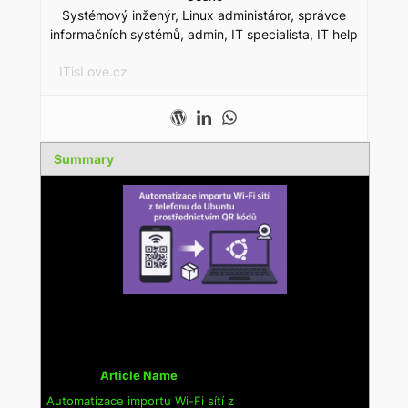
Systémový inženýr, Linux administáror, správce
informačních systémů, admin, IT specialista, IT help
ITisLove.cz
Summary
Article Name
Automatizace importu Wi-Fi sítí z