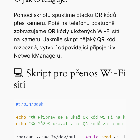
Pomocí skriptu spustíme čtečku QR kódů
přes kameru. Poté na telefonu postupně
zobrazujeme QR kódy uložených Wi-Fi sítí
na kameru. Jakmile skript nějaký QR kód
rozpozná, vytvoří odpovídající připojení v
NetworkManageru.
💻 Skript pro přenos Wi-Fi
sítí
echo
"📷 Připrav se a ukaž QR kód Wi-Fi na kameru
echo
"🔁 Můžeš ukázat více QR kódů za sebou – kaž
zbarcam --raw 2>/dev/null | 
while
read
 -r line; 
d