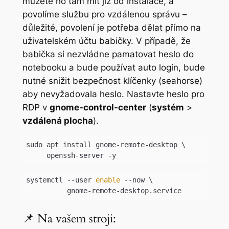
můžete ho tam mít již od instalace, a
povolíme službu pro vzdálenou správu –
důležité, povolení je potřeba dělat přímo na
uživatelském účtu babičky. V případě, že
babička si nezvládne pamatovat heslo do
notebooku a bude používat auto login, bude
nutné snižit bezpečnost klíčenky (seahorse)
aby nevyžadovala heslo. Nastavte heslo pro
RDP v
gnome-control-center
(
systém
>
vzdálená plocha
).
sudo apt install gnome-remote-desktop \

     openssh-server -y
Code language:
Bash
(
bash
)
systemctl --user 
enable
 --now \

          gnome-remote-desktop.service
Code language:
Bash
(
bash
)
📌 Na vašem stroji: