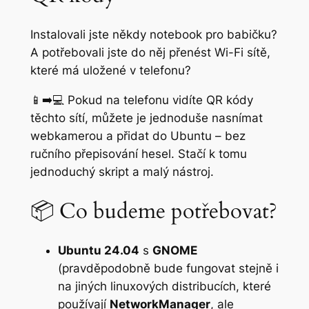
Instalovali jste někdy notebook pro babičku?
A potřebovali jste do něj přenést Wi-Fi sítě,
které má uložené v telefonu?
📱➡️💻 Pokud na telefonu vidíte QR kódy
těchto sítí, můžete je jednoduše nasnímat
webkamerou a přidat do Ubuntu – bez
ručního přepisování hesel. Stačí k tomu
jednoduchý skript a malý nástroj.
📦 Co budeme potřebovat?
Ubuntu 24.04
s
GNOME
(pravděpodobně bude fungovat stejně i
na jiných linuxových distribucích, které
používají
NetworkManager
, ale