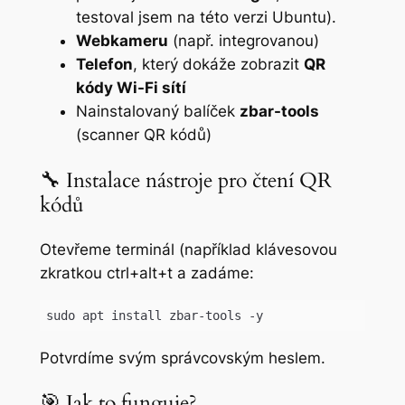
testoval jsem na této verzi Ubuntu).
Webkameru
(např. integrovanou)
Telefon
, který dokáže zobrazit
QR
kódy Wi-Fi sítí
Nainstalovaný balíček
zbar-tools
(scanner QR kódů)
🔧 Instalace nástroje pro čtení QR
kódů
Otevřeme terminál (například klávesovou
zkratkou ctrl+alt+t a zadáme:
sudo apt install zbar-tools -y
Code language:
Bash
(
bash
)
Potvrdíme svým správcovským heslem.
🎯 Jak to funguje?