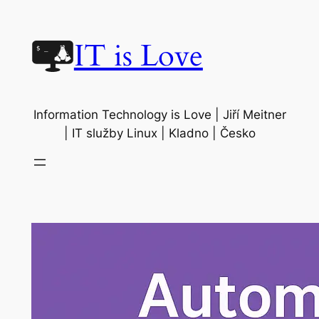
Přeskočit
na
IT is Love
obsah
Information Technology is Love | Jiří Meitner
| IT služby Linux | Kladno | Česko