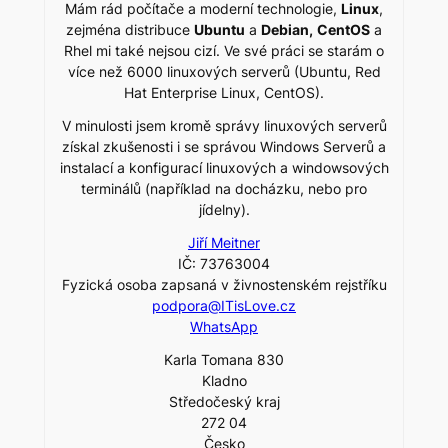
Mám rád počítače a moderní technologie,
Linux
,
zejména distribuce
Ubuntu
a
Debian,
CentOS
a
Rhel mi také nejsou cizí. Ve své práci se starám o
více než 6000 linuxových serverů (Ubuntu, Red
Hat Enterprise Linux, CentOS).
V minulosti jsem kromě správy linuxových serverů
získal zkušenosti i se správou Windows Serverů a
instalací a konfigurací linuxových a windowsových
terminálů (například na docházku, nebo pro
jídelny).
Jiří Meitner
IČ: 73763004
Fyzická osoba zapsaná v živnostenském rejstříku
podpora@ITisLove.cz
WhatsApp
Karla Tomana 830
Kladno
Středočeský kraj
272 04
Česko